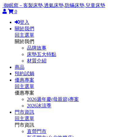
御眠窩－客製床墊,透氣床墊,防蟎床墊,兒童床墊
0
登入
關於我們
回主選單
關於我們
品牌故事
床墊五大特點
材質介紹
商品
預約試躺
優惠專案
回主選單
優惠專案
2026週年慶(母親節)專案
2026冰涼季
門市資訊
回主選單
門市資訊
直營門市