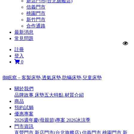
新店門市(台北旗艦店)
信義門市
桃園門市
新竹門市
合作通路
最新消息
常見問題
註冊
登入
0
御眠窩－客製床墊,透氣床墊,防蟎床墊,兒童床墊
關於我們
品牌故事
床墊五大特點
材質介紹
商品
預約試躺
優惠專案
2026週年慶(母親節)專案
2026冰涼季
門市資訊
直營門市
新店門市(台北旗艦店)
信義門市
桃園門市
新