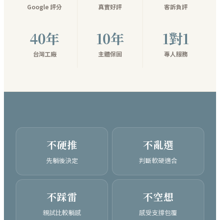
Google 評分
真實好評
客訴負評
40年
10年
1對1
台灣工廠
主體保固
專人服務
不硬推
不亂選
先躺後決定
判斷軟硬適合
不踩雷
不空想
親試比較躺感
感受支撐包覆