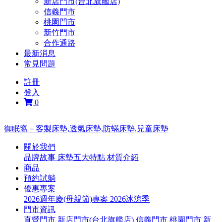
新店門市(台北旗艦店)
信義門市
桃園門市
新竹門市
合作通路
最新消息
常見問題
註冊
登入
0
御眠窩－客製床墊,透氣床墊,防蟎床墊,兒童床墊
關於我們
品牌故事
床墊五大特點
材質介紹
商品
預約試躺
優惠專案
2026週年慶(母親節)專案
2026冰涼季
門市資訊
直營門市
新店門市(台北旗艦店)
信義門市
桃園門市
新