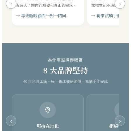
‹
›
沒有人了解你的睡姿和真正的需求。
家根本記不清楚哪張適
→ 專業睡眠顧問一對一陪同
→ 獨家試躺手冊，逐
為什麼選擇御眠窩
8 大品牌堅持
40 年台灣工廠・每一張床都是師傅一條龍手作完成
‹
›
堅持在地化
拒絕外包