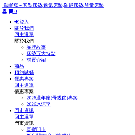
御眠窩－客製床墊,透氣床墊,防蟎床墊,兒童床墊
0
登入
關於我們
回主選單
關於我們
品牌故事
床墊五大特點
材質介紹
商品
預約試躺
優惠專案
回主選單
優惠專案
2026週年慶(母親節)專案
2026冰涼季
門市資訊
回主選單
門市資訊
直營門市