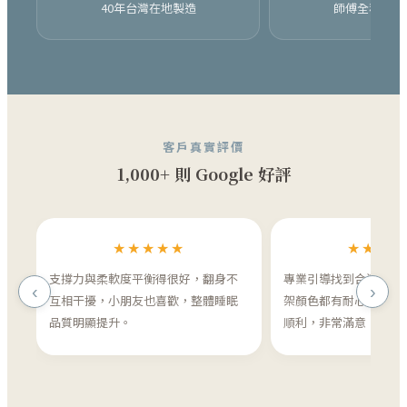
40年台灣在地製造
師傅全程親手
客戶真實評價
1,000+ 則 Google 好評
★★★★★
★★★★
支撐力與柔軟度平衡得很好，翻身不
專業引導找到合適的床
‹
›
互相干擾，小朋友也喜歡，整體睡眠
架顏色都有耐心討論。
品質明顯提升。
順利，非常滿意！