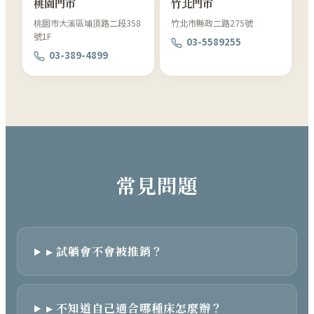
桃園門市
竹北門市
桃園市大溪區埔頂路二段358
竹北市縣政二路275號
號1F
03-5589255
03-389-4899
常見問題
▸ 試躺會不會被推銷？
▸ 不知道自己適合哪種床怎麼辦？