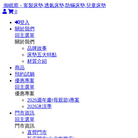
御眠窩－客製床墊,透氣床墊,防蟎床墊,兒童床墊
0
登入
關於我們
回主選單
關於我們
品牌故事
床墊五大特點
材質介紹
商品
預約試躺
優惠專案
回主選單
優惠專案
2026週年慶(母親節)專案
2026冰涼季
門市資訊
回主選單
門市資訊
直營門市