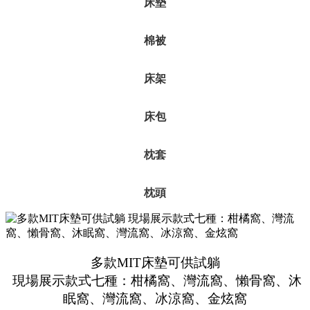
床墊
棉被
床架
床包
枕套
枕頭
多款MIT床墊可供試躺
現場展示款式七種：柑橘窩、灣流窩、懶骨窩、沐
眠窩、灣流窩、冰涼窩、金炫窩