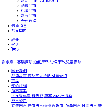
新店門市(台北旗艦店)
信義門市
桃園門市
新竹門市
合作通路
最新消息
常見問題
註冊
登入
0
御眠窩－客製床墊,透氣床墊,防蟎床墊,兒童床墊
關於我們
品牌故事
床墊五大特點
材質介紹
商品
預約試躺
優惠專案
2026週年慶(母親節)專案
2026冰涼季
門市資訊
直營門市
新店門市(台北旗艦店)
信義門市
桃園門市
新