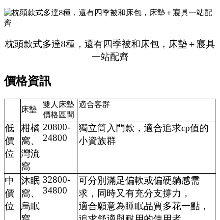
枕頭款式多達8種，還有四季被和床包，床墊＋寢具
一站配齊
價格資訊
雙人床墊
適合客群
床墊
價格區間
20800-
低
柑橘
獨立筒入門款，適合追求cp值的
24800
價
窩、
小資族群
位
灣流
窩
32800-
中
沐眠
可分別滿足偏軟或偏硬躺感需
34800
價
窩、
求，同時又有充分支撐力，
位
烏眠
適合願意為睡眠品質多花一點，
窩
追求舒適與耐用的使用者。