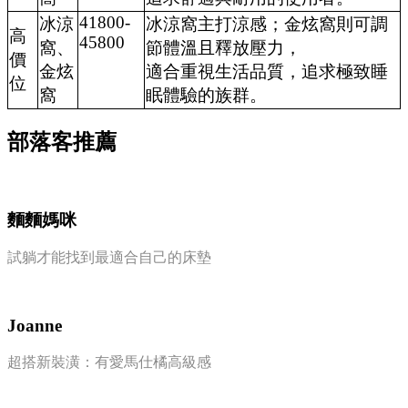
41800-
冰涼
冰涼窩主打涼感；金炫窩則可調
高
45800
窩、
節體溫且釋放壓力，
價
金炫
適合重視生活品質，追求極致睡
位
窩
眠體驗的族群。
部落客推薦
麵麵媽咪
試躺才能找到最適合自己的床墊
Joanne
超搭新裝潢：有愛馬仕橘高級感