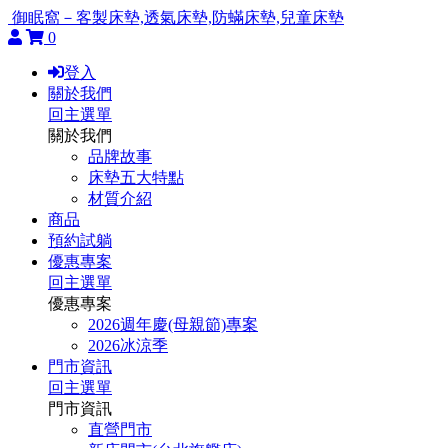
御眠窩－客製床墊,透氣床墊,防蟎床墊,兒童床墊
0
登入
關於我們
回主選單
關於我們
品牌故事
床墊五大特點
材質介紹
商品
預約試躺
優惠專案
回主選單
優惠專案
2026週年慶(母親節)專案
2026冰涼季
門市資訊
回主選單
門市資訊
直營門市