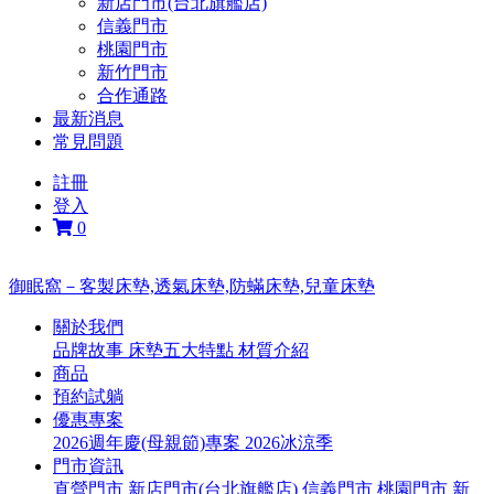
新店門市(台北旗艦店)
信義門市
桃園門市
新竹門市
合作通路
最新消息
常見問題
註冊
登入
0
御眠窩－客製床墊,透氣床墊,防蟎床墊,兒童床墊
關於我們
品牌故事
床墊五大特點
材質介紹
商品
預約試躺
優惠專案
2026週年慶(母親節)專案
2026冰涼季
門市資訊
直營門市
新店門市(台北旗艦店)
信義門市
桃園門市
新