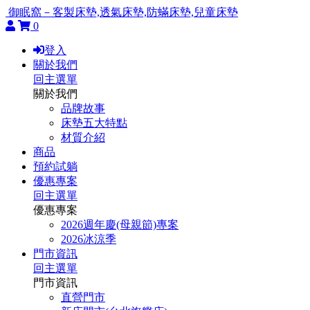
御眠窩－客製床墊,透氣床墊,防蟎床墊,兒童床墊
0
登入
關於我們
回主選單
關於我們
品牌故事
床墊五大特點
材質介紹
商品
預約試躺
優惠專案
回主選單
優惠專案
2026週年慶(母親節)專案
2026冰涼季
門市資訊
回主選單
門市資訊
直營門市