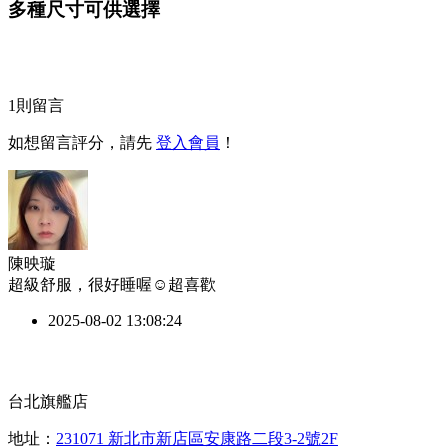
多種尺寸可供選擇
1
則留言
如想留言評分，請先
登入會員
！
陳映璇
超級舒服，很好睡喔☺️超喜歡
2025-08-02 13:08:24
台北旗艦店
地址：
231071 新北市新店區安康路二段3-2號2F