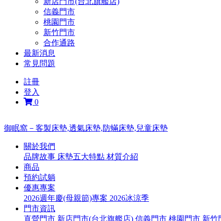
新店門市(台北旗艦店)
信義門市
桃園門市
新竹門市
合作通路
最新消息
常見問題
註冊
登入
0
御眠窩－客製床墊,透氣床墊,防蟎床墊,兒童床墊
關於我們
品牌故事
床墊五大特點
材質介紹
商品
預約試躺
優惠專案
2026週年慶(母親節)專案
2026冰涼季
門市資訊
直營門市
新店門市(台北旗艦店)
信義門市
桃園門市
新竹