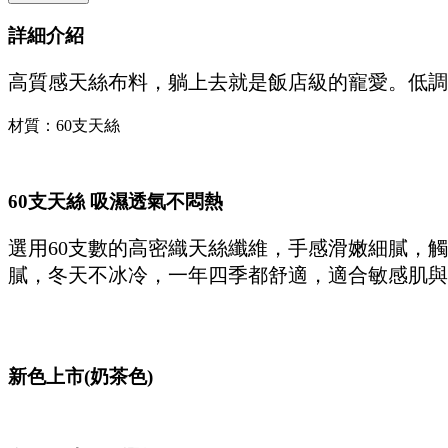
詳細介紹
高質感天絲布料，躺上去就是飯店級的寵愛。低調
材質：60支天絲
60支天絲 吸濕透氣不悶熱
選用60支數的高密織天絲纖維，手感滑嫩細膩，
膩，冬天不冰冷，一年四季都舒適，適合敏感肌與
新色上市(奶茶色)