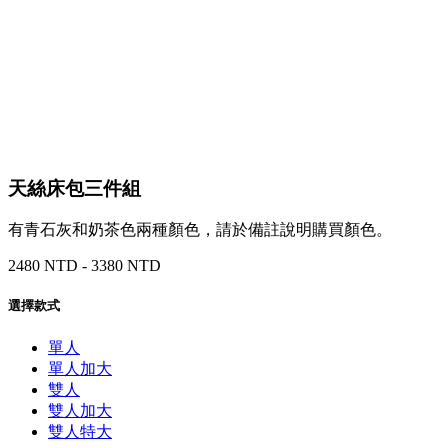
天絲床包三件組
有青石灰和奶茶色兩種顏色，請於備註說明購買顏色。
2480 NTD - 3380 NTD
選擇款式
單人
單人加大
雙人
雙人加大
雙人特大