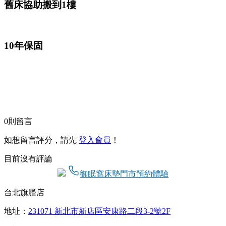
舊床協助搬到1樓
10年保固
0
則留言
如想留言評分，請先
登入會員
！
目前沒有評論
御眠窩床墊門市預約體驗
台北旗艦店
地址：
231071 新北市新店區安康路二段3-2號2F