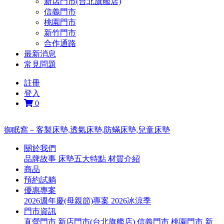
新店門市(台北旗艦店)
信義門市
桃園門市
新竹門市
合作通路
最新消息
常見問題
註冊
登入
0
御眠窩－客製床墊,透氣床墊,防蟎床墊,兒童床墊
關於我們
品牌故事
床墊五大特點
材質介紹
商品
預約試躺
優惠專案
2026週年慶(母親節)專案
2026冰涼季
門市資訊
直營門市
新店門市(台北旗艦店)
信義門市
桃園門市
新