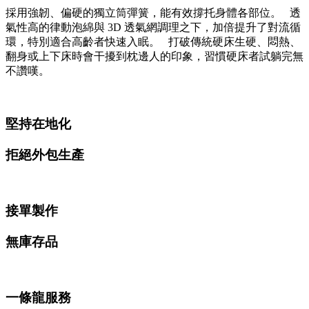
採用強韌、偏硬的獨立筒彈簧，能有效撐托身體各部位。 透
氣性高的律動泡綿與 3D 透氣網調理之下，加倍提升了對流循
環，特別適合高齡者快速入眠。 打破傳統硬床生硬、悶熱、
翻身或上下床時會干擾到枕邊人的印象，習慣硬床者試躺完無
不讚嘆。
堅持在地化
拒絕外包生產
接單製作
無庫存品
一條龍服務