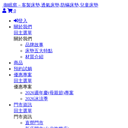
御眠窩－客製床墊,透氣床墊,防蟎床墊,兒童床墊
0
登入
關於我們
回主選單
關於我們
品牌故事
床墊五大特點
材質介紹
商品
預約試躺
優惠專案
回主選單
優惠專案
2026週年慶(母親節)專案
2026冰涼季
門市資訊
回主選單
門市資訊
直營門市