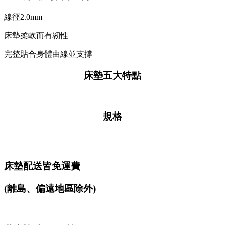
線徑2.0mm
床墊柔軟而有韌性
完整貼合身體曲線並支撐
床墊五大特點
規格
床墊配送皆免運費
(離島、偏遠地區除外)