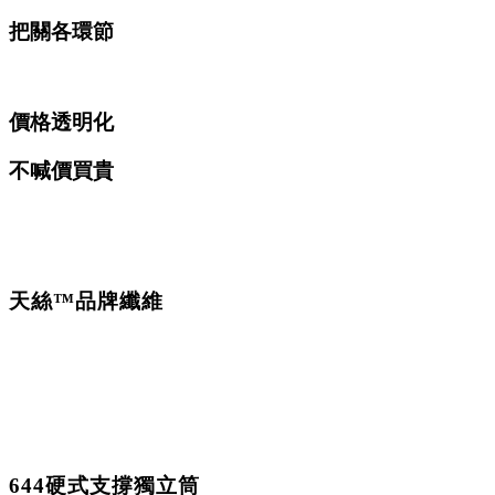
把關各環節
價格透明化
不喊價買貴
天絲™品牌纖維
644硬式支撐獨立筒