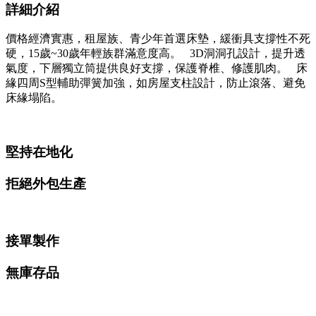
詳細介紹
價格經濟實惠，租屋族、青少年首選床墊，緩衝具支撐性不死
硬，15歲~30歲年輕族群滿意度高。 3D洞洞孔設計，提升透
氣度，下層獨立筒提供良好支撐，保護脊椎、修護肌肉。 床
緣四周S型輔助彈簧加強，如房屋支柱設計，防止滾落、避免
床緣塌陷。
堅持在地化
拒絕外包生產
接單製作
無庫存品