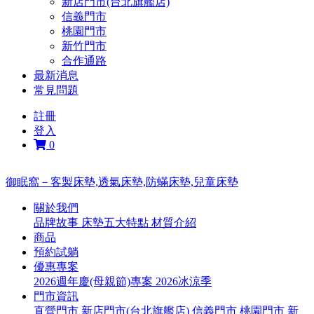
新店門市(台北旗艦店)
信義門市
桃園門市
新竹門市
合作通路
最新消息
常見問題
註冊
登入
0
御眠窩－客製床墊,透氣床墊,防蟎床墊,兒童床墊
關於我們
品牌故事
床墊五大特點
材質介紹
商品
預約試躺
優惠專案
2026週年慶(母親節)專案
2026冰涼季
門市資訊
直營門市
新店門市(台北旗艦店)
信義門市
桃園門市
新