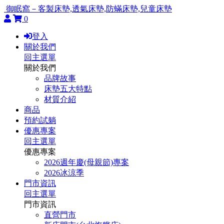
御眠窩－客製床墊,透氣床墊,防蟎床墊,兒童床墊
0
登入
關於我們
回主選單
關於我們
品牌故事
床墊五大特點
材質介紹
商品
預約試躺
優惠專案
回主選單
優惠專案
2026週年慶(母親節)專案
2026冰涼季
門市資訊
回主選單
門市資訊
直營門市