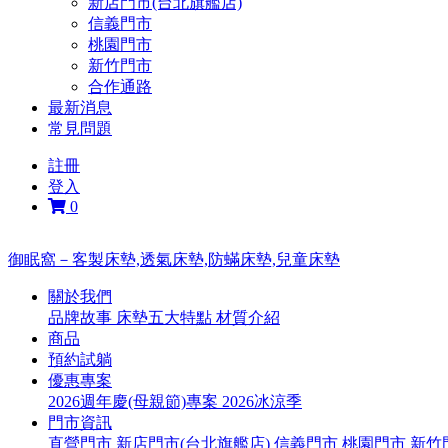
新店門市(台北旗艦店)
信義門市
桃園門市
新竹門市
合作通路
最新消息
常見問題
註冊
登入
0
御眠窩－客製床墊,透氣床墊,防蟎床墊,兒童床墊
關於我們
品牌故事
床墊五大特點
材質介紹
商品
預約試躺
優惠專案
2026週年慶(母親節)專案
2026冰涼季
門市資訊
直營門市
新店門市(台北旗艦店)
信義門市
桃園門市
新竹