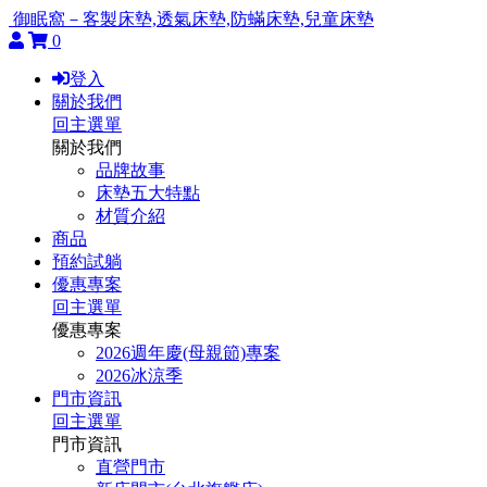
御眠窩－客製床墊,透氣床墊,防蟎床墊,兒童床墊
0
登入
關於我們
回主選單
關於我們
品牌故事
床墊五大特點
材質介紹
商品
預約試躺
優惠專案
回主選單
優惠專案
2026週年慶(母親節)專案
2026冰涼季
門市資訊
回主選單
門市資訊
直營門市