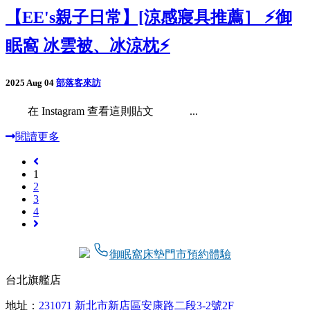
【EE's親子日常】[涼感寢具推薦］ ⚡️御
眠窩 冰雲被、冰涼枕⚡️
2025 Aug 04
部落客來訪
在 Instagram 查看這則貼文 ...
閱讀更多
1
2
3
4
御眠窩床墊門市預約體驗
台北旗艦店
地址：
231071 新北市新店區安康路二段3-2號2F