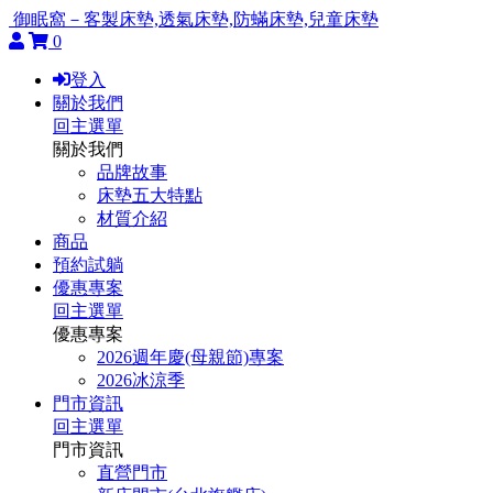
御眠窩－客製床墊,透氣床墊,防蟎床墊,兒童床墊
0
登入
關於我們
回主選單
關於我們
品牌故事
床墊五大特點
材質介紹
商品
預約試躺
優惠專案
回主選單
優惠專案
2026週年慶(母親節)專案
2026冰涼季
門市資訊
回主選單
門市資訊
直營門市