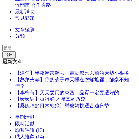
竹門市
合作通路
最新消息
常見問題
文章總覽
分類
送出
最新文章
【湯勺】半夜翻來翻去，震動感比以前的床墊小很多
【蒸菜夫妻】你的孩子每天睡在塵蟎堆裡，卻毫不知
情？
【李梅莓】天天要用的東西，品質一定要選好的
【媛媛兒】睡得好 才是真的放鬆
【桑妮晴的日常紀錄】幫爸媽挑選合適床墊
長期活動
限時活動
顧客評論 (13)
職人推薦 (14)