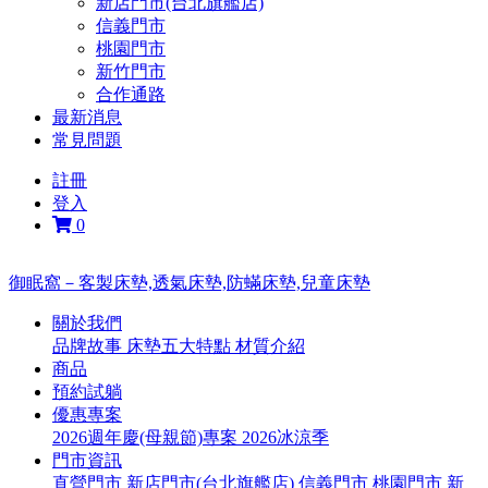
新店門市(台北旗艦店)
信義門市
桃園門市
新竹門市
合作通路
最新消息
常見問題
註冊
登入
0
御眠窩－客製床墊,透氣床墊,防蟎床墊,兒童床墊
關於我們
品牌故事
床墊五大特點
材質介紹
商品
預約試躺
優惠專案
2026週年慶(母親節)專案
2026冰涼季
門市資訊
直營門市
新店門市(台北旗艦店)
信義門市
桃園門市
新