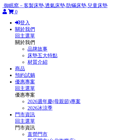
御眠窩－客製床墊,透氣床墊,防蟎床墊,兒童床墊
0
登入
關於我們
回主選單
關於我們
品牌故事
床墊五大特點
材質介紹
商品
預約試躺
優惠專案
回主選單
優惠專案
2026週年慶(母親節)專案
2026冰涼季
門市資訊
回主選單
門市資訊
直營門市