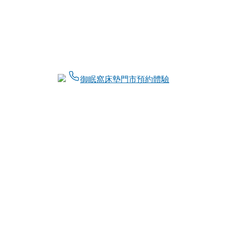
御眠窩床墊門市預約體驗