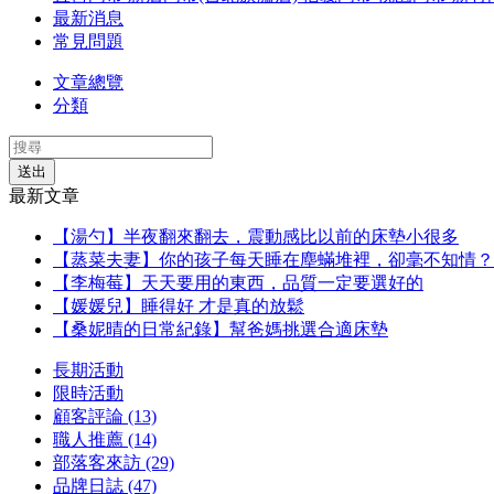
最新消息
常見問題
文章總覽
分類
送出
最新文章
【湯勺】半夜翻來翻去，震動感比以前的床墊小很多
【蒸菜夫妻】你的孩子每天睡在塵蟎堆裡，卻毫不知情？
【李梅莓】天天要用的東西，品質一定要選好的
【媛媛兒】睡得好 才是真的放鬆
【桑妮晴的日常紀錄】幫爸媽挑選合適床墊
長期活動
限時活動
顧客評論 (13)
職人推薦 (14)
部落客來訪 (29)
品牌日誌 (47)