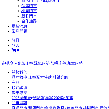
新店門市(台北旗艦店)
信義門市
桃園門市
新竹門市
合作通路
最新消息
常見問題
註冊
登入
0
御眠窩－客製床墊,透氣床墊,防蟎床墊,兒童床墊
關於我們
品牌故事
床墊五大特點
材質介紹
商品
預約試躺
優惠專案
2026週年慶(母親節)專案
2026冰涼季
門市資訊
直營門市
新店門市(台北旗艦店)
信義門市
桃園門市
新竹