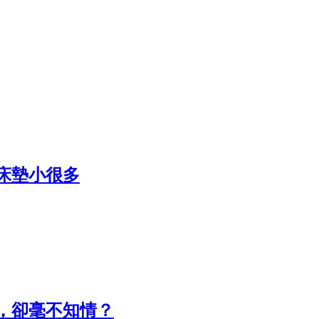
床墊小很多
，卻毫不知情？