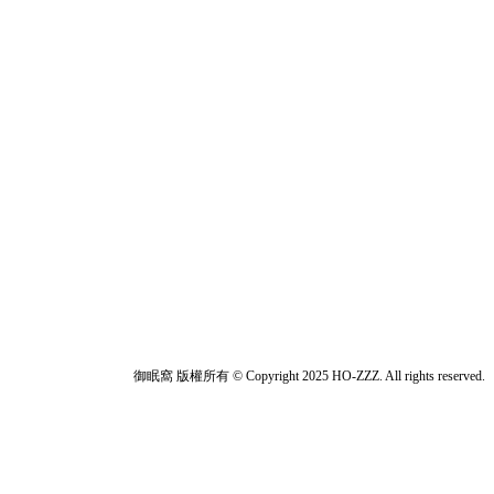
御眠窩 版權所有 © Copyright 2025 HO-ZZZ. All rights reserved.