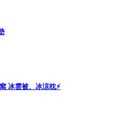
墊
眠窩 冰雲被、冰涼枕⚡️