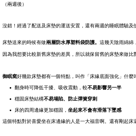
（兩週後）
沒錯！經過了配送及床墊的運送安置，還有兩週的睡眠體驗及
床墊送來的時候有做
兩層防水厚塑料袋防護。
這幾天陰雨綿綿
因為我想要比較新舊床墊的差異，所以就保留舊的床墊來做比
御眠窩
好幾款床墊都有一個特點，叫作「床緣底面強化」什麼
翻身時可降低干擾、吸收震動，較
不易影響另一半
穩固床墊結構
不易塌陷、防止彈簧穿刺
床的四周邊緣更加穩固，
坐起來不會有滑落下墜感
這個特點對於喜愛坐在床邊緣的人是一大福音啊。還有剛起床