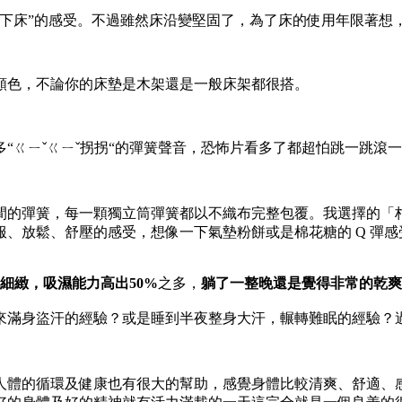
掉下床”的感受。不過雖然床沿變堅固了，為了床的使用年限著想
顏色，不論你的床墊是木架還是一般床架都很搭。
“ㄍㄧˇㄍㄧˇ拐拐“的彈簧聲音，恐怖片看多了都超怕跳一跳滾
間的彈簧，每一顆獨立筒彈簧都以不織布完整包覆。我選擇的「柑
、放鬆、舒壓的感受，想像一下氣墊粉餅或是棉花糖的 Q 彈感
細緻，吸濕能力高出50%
之多，
躺了一整晚還是覺得非常的乾爽
來滿身盜汗的經驗？或是睡到半夜整身大汗，輾轉難眠的經驗？
人體的循環及健康也有很大的幫助，感覺身體比較清爽、舒適、