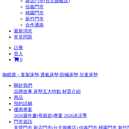
新店門市(台北旗艦店)
信義門市
桃園門市
新竹門市
合作通路
最新消息
常見問題
註冊
登入
0
御眠窩－客製床墊,透氣床墊,防蟎床墊,兒童床墊
關於我們
品牌故事
床墊五大特點
材質介紹
商品
預約試躺
優惠專案
2026週年慶(母親節)專案
2026冰涼季
門市資訊
直營門市
新店門市(台北旗艦店)
信義門市
桃園門市
新竹