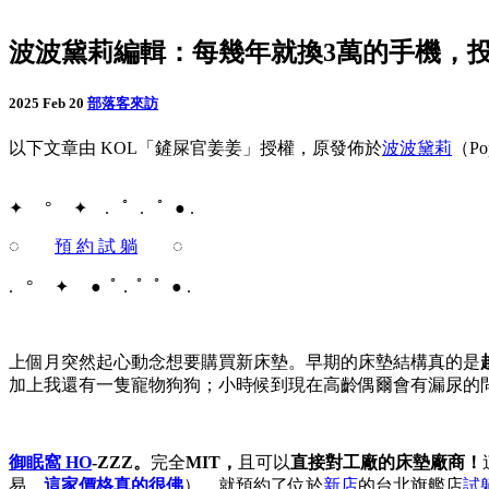
波波黛莉編輯：每幾年就換3萬的手機，投
2025 Feb 20
部落客來訪
以下文章由 KOL「鏟屎官姜姜」授權，原發佈於
波波黛莉
（Po
✦ ​ ​ ​ ​ ° ✦ ​ ​ ​ . ​ ​ ﾟ ​ . ​ ​ ﾟ ​ ● . ​ ​
◌
預 約 試 躺
◌
. ​ ​ ° ✦ ● ​ ﾟ . ​ ﾟ ​ ﾟ ​ ● .
上個月突然起心動念想要購買新床墊。早期的床墊結構真的是
加上我還有一隻寵物狗狗；小時候到現在高齡偶爾會有漏尿的
御眠窩 HO
-ZZZ
。
完全
MIT，
且可以
直接對工廠的床墊廠商！
易，
這家價格真的很佛
），就預約了位於
新店
的台北旗艦店
試