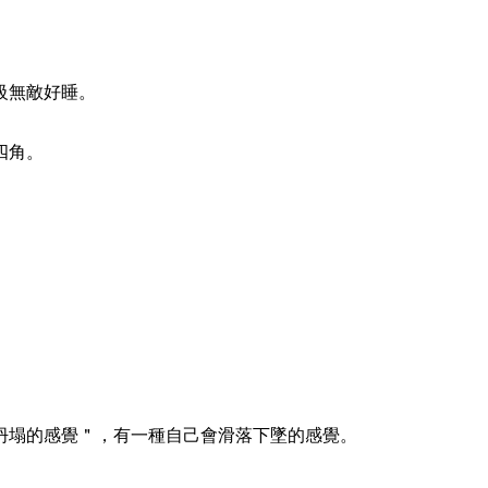
級無敵好睡。
四角。
坍塌的感覺＂，有一種自己會滑落下墜的感覺。