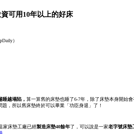
資可用10年以上的好床
pDaily）
越睡越塌陷，
算一算舊的床墊也睡了6-7年，除了床墊本身開始會
問題，所以舊床墊終於可以畢業「功臣身退」了！
這家床墊工廠已經
製造床墊40餘年
了，可以說是一家
老字號床墊
躺
。