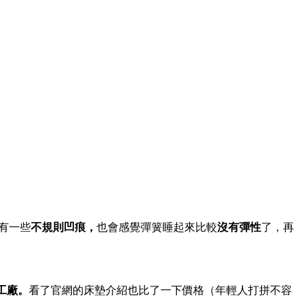
有一些
不規則凹痕，
也會感覺彈簧睡起來比較
沒有彈性
了，再
工廠。
看了官網的床墊介紹也比了一下價格（年輕人打拼不容