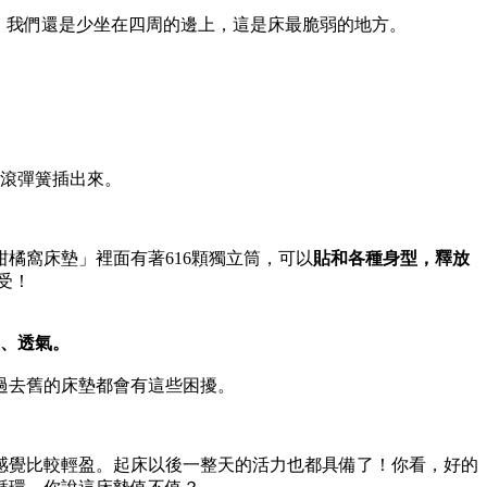
，我們還是少坐在四周的邊上，這是床最脆弱的地方。
一滾彈簧插出來。
橘窩床墊」裡面有著616顆獨立筒，可以
貼和各種身型，釋放
受！
、透氣。
過去舊的床墊都會有這些困擾。
感覺比較輕盈。起床以後一整天的活力也都具備了！你看，好的