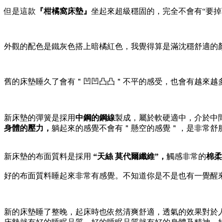
但是這款
『柑橘窩床墊』
坐起來超級穩固的，完全不會有“要
外觀的配色是鐵灰色搭上暗橘紅色，我覺得算是滿沈穩舒適的
舊的床墊睡久了會有＂凹凹凸凸＂不平的感受，也會有越來越多
新床墊的彈簧是採用
中鋼的鋼線
製成，屬於軟硬適中，介於中
身體的壓力，
躺起來的感覺不會有＂懸空的感覺＂，是非常舒服
新床墊的布面質料是採用
“天絲 莫代爾纖維”，
觸感非常的
棉柔
好的布面質料睡起來非常有感覺。不知道你是不是也有一覺醒
新的床墊睡了整晚，起床時也依然清爽舒適，透氣的效果對於