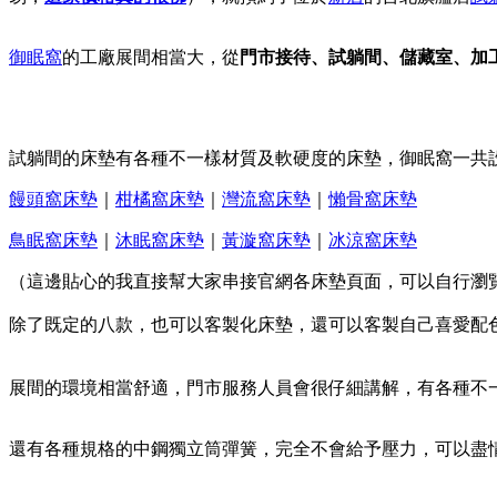
御眠窩
的工廠展間相當大，從
門市接待、試躺間、儲藏室、加
試躺間的床墊有各種不一樣材質及軟硬度的床墊，御眠窩一共
饅頭窩床墊
｜
柑橘窩床墊
｜
灣流窩床墊
｜
懶骨窩床墊
鳥眠窩床墊
｜
沐眠窩床墊
｜
黃漩窩床墊
｜
冰涼窩床墊
（這邊貼心的我直接幫大家串接官網各床墊頁面，可以自行瀏
除了既定的八款，也可以客製化床墊，還可以客製自己喜愛配
展間的環境相當舒適，門市服務人員會很仔細講解，有各種不
還有各種規格的中鋼獨立筒彈簧，完全不會給予壓力，可以盡