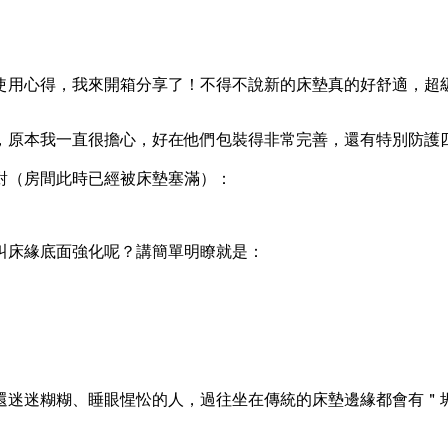
使用心得，我來開箱分享了！不得不說新的床墊真的好舒適，超
，原本我一直很擔心，好在他們包裝得非常完善，還有特別防護
對（房間此時已經被床墊塞滿）：
叫床緣底面強化呢？講簡單明瞭就是：
還迷迷糊糊、睡眼惺忪的人，過往坐在傳統的床墊邊緣都會有＂