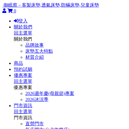
御眠窩－客製床墊,透氣床墊,防蟎床墊,兒童床墊
0
登入
關於我們
回主選單
關於我們
品牌故事
床墊五大特點
材質介紹
商品
預約試躺
優惠專案
回主選單
優惠專案
2026週年慶(母親節)專案
2026冰涼季
門市資訊
回主選單
門市資訊
直營門市