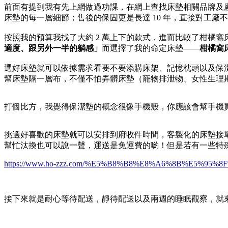
前面有提到我有先上網做過功課，在網上查找床墊相關品牌及
床墊的每一層細節；售後的保固更是長達 10 年，直接對工廠
按照我的預算我找了大約 2 萬上下的款式，進而比較了柑橘窩
適度、跟另外一半的躺感」
而選擇了我的命定床墊——
柑橘窩
選好床墊就可以依據需求看要不要添購床架、記憶枕頭以及保
幫床墊隔一層布，不僅不怕弄髒床墊（寵物排泄物、女性生理
打個比方，我覺得保潔墊的概念很像手機殼，你應該會幫手機
挑選好喜歡的床墊就可以安排到府收件時間，客製化的床墊接
幫忙汰換也可以說一聲，運送是免運費的喲！但是若有一些特
https://www.ho-zzz.com/%E5%B8%B8%E8%A6%8B%E5%95%
接下來就是耐心等待配送，靜待配送以及兩週的睡眠觀察，就