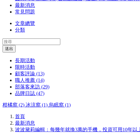
最新消息
常見問題
文章總覽
分類
送出
長期活動
限時活動
顧客評論 (13)
職人推薦 (14)
部落客來訪 (29)
品牌日誌 (47)
柑橘窩 (2)
冰涼窩 (1)
烏眠窩 (1)
首頁
最新消息
波波黛莉編輯：每幾年就換3萬的手機，投資可用10年以