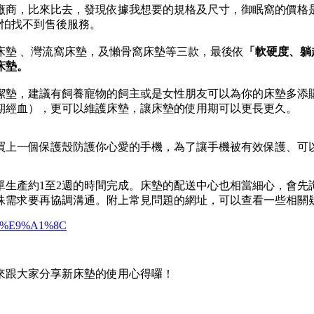
廠商，比來比去，發現依據我想要的規格及尺寸，御眠窩的價格
不怕找不到售後服務。
床墊 、灣流窩床墊，及懶骨窩床墊等三款，最後依
「軟硬度、躺
床墊。
潔墊，建議有飼養寵物的飼主或是女性朋友可以為你的床墊多添
期經血），更可以維護床墊，讓床墊的使用期可以更長更久。
買上一個保護殼防護你心愛的手機，為了讓手機被有效保護、可
單生產約1至2週的時間完成。床墊的配送中心也相當細心，會先
殊需求要再協調溝通。附上常見問題的網址，可以查看一些相關
8F%E9%A1%8C
來跟大家分享新床墊的使用心得囉！