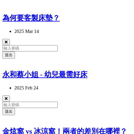
為何要客製床墊？
門市裡有各種支撐度、軟硬度與觸感不同床墊
2025 Mar 14
因為每個人的習慣與喜好不同
所以一定要試躺看看才行！
送出
本來想挑cp值較高的 #柑橘窩
永和蔡小姐 - 幼兒最需好床
最後敵不過 #金炫窩 的魅力，改變主意了✨
2025 Feb 24
安可星球的選擇：✨金炫窩
1.石墨烯纖維
送出
高傳導性，聚熱好散熱佳
金炫窩 vs 冰涼窩！兩者的差別在哪裡？