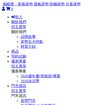
御眠窩－客製床墊,透氣床墊,防蟎床墊,兒童床墊
0
登入
關於我們
回主選單
關於我們
品牌故事
床墊五大特點
材質介紹
商品
預約試躺
優惠專案
回主選單
優惠專案
2026週年慶(母親節)專案
2026冰涼季
門市資訊
回主選單
門市資訊
直營門市