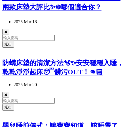
兩款床墊大評比✨❄️哪個適合你？
2.親水綿、波浪記憶泡綿
親膚透氣、貼合身形
2025 Mar 18
3.780彈性支撐獨立筒
送出
抗干擾再升級
安可星球的睡後心得
防螨床墊的清潔方法🫧✨安安穩穩入睡，
乾乾淨淨起床😴髒污OUT！👊🏻
2025 Mar 20
送出
嬰兒睡前儀式：讓寶寶知道，該睡覺了