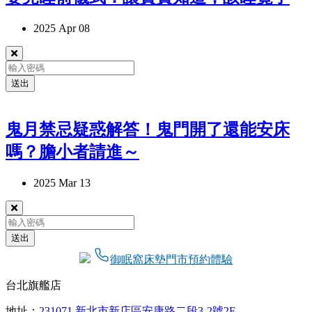
2025 Apr 08
芮爸芮媽睡了一陣子的心得
送出
鬼月禁忌疑惑解答！鬼門開了還能安床
獨立筒效果超讚！
(看看影片中芮媽多奮力的翻身啊🤣)
嗎？膽小者請進～
床邊加固不凹陷
2025 Mar 13
孩子在床邊玩耍又更安全一些
表面石墨烯材質，冬天聚熱夏天散熱
780式獨立筒床墊下沉幅度小，睡得更安穩
送出
御眠窩床墊門市預約體驗
✨優惠部分：
台北旗艦店
地址：
231071 新北市新店區安康路二段3-2號2F