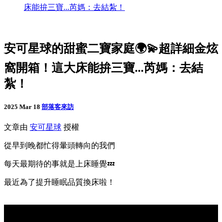
床能拚三寶...芮媽：去結紮！
安可星球的甜蜜二寶家庭🌍💫超詳細金炫
窩開箱！這大床能拚三寶...芮媽：去結
紮！
2025 Mar 18
部落客來訪
文章由
安可星球
授權
從早到晚都忙得暈頭轉向的我們
每天最期待的事就是上床睡覺💤
最近為了提升睡眠品質換床啦！