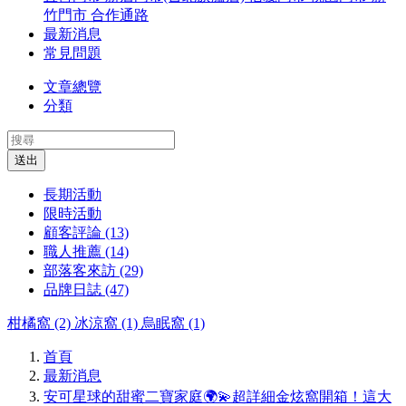
竹門市
合作通路
最新消息
常見問題
文章總覽
分類
送出
長期活動
限時活動
顧客評論 (13)
職人推薦 (14)
部落客來訪 (29)
品牌日誌 (47)
柑橘窩 (2)
冰涼窩 (1)
烏眠窩 (1)
首頁
最新消息
安可星球的甜蜜二寶家庭🌍💫超詳細金炫窩開箱！這大