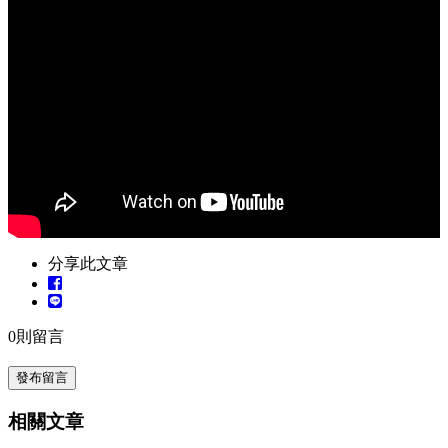
我只是來買個床
居然把床墊的製作過程看了一遍！
還有門市人員為我講解床墊切面圖
感覺賺了一堂課ㄟ 嘻嘻😎
分享此文章
為了找到適合自己的床
0
則留言
特地來御眠窩門市試躺、挑選床墊
發布留言
門市寬敞乾淨，居然還有小孩放置區！！
相關文章
可以安心試躺真的好讚🥲