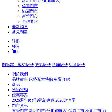
新店門市(台北旗艦店)
信義門市
桃園門市
新竹門市
合作通路
最新消息
常見問題
註冊
登入
0
御眠窩－客製床墊,透氣床墊,防蟎床墊,兒童床墊
關於我們
品牌故事
床墊五大特點
材質介紹
商品
預約試躺
優惠專案
2026週年慶(母親節)專案
2026冰涼季
門市資訊
直營門市
新店門市(台北旗艦店)
信義門市
桃園門市
新