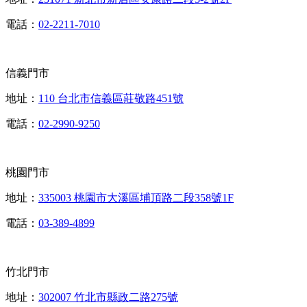
凡是有下訂床墊、出示此篇貼文給門市人員看就可以享95折優
電話：
02-2211-7010
惠呦！
*預約試躺2000元折價卷與安可星球優惠擇優折扣*
信義門市
專屬商城優惠碼：cooper
地址：
110 台北市信義區莊敬路451號
商城輸入此優惠碼即刻享95折優惠！
電話：
02-2990-9250
現在就來預約試躺吧！👇🏻
桃園門市
https://reurl.cc/qLodpq
地址：
335003 桃園市大溪區埔頂路二段358號1F
現在預約還有小禮物跟2000折價券！
電話：
03-389-4899
官網也有商城可以下單呢～
https://hozzz.quickper.com/
竹北門市
地址：
302007 竹北市縣政二路275號