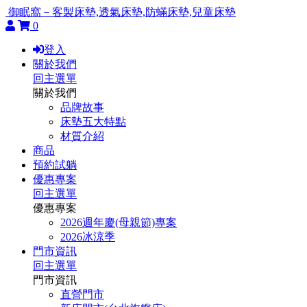
御眠窩－客製床墊,透氣床墊,防蟎床墊,兒童床墊
0
登入
關於我們
回主選單
關於我們
品牌故事
床墊五大特點
材質介紹
商品
預約試躺
優惠專案
回主選單
優惠專案
2026週年慶(母親節)專案
2026冰涼季
門市資訊
回主選單
門市資訊
直營門市