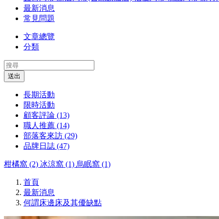
最新消息
常見問題
文章總覽
分類
送出
長期活動
限時活動
顧客評論 (13)
職人推薦 (14)
部落客來訪 (29)
品牌日誌 (47)
柑橘窩 (2)
冰涼窩 (1)
烏眠窩 (1)
首頁
最新消息
何謂床邊床及其優缺點