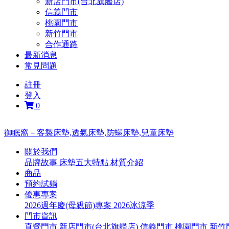
新店門市(台北旗艦店)
信義門市
桃園門市
新竹門市
合作通路
最新消息
常見問題
註冊
登入
0
御眠窩－客製床墊,透氣床墊,防蟎床墊,兒童床墊
關於我們
品牌故事
床墊五大特點
材質介紹
商品
預約試躺
優惠專案
2026週年慶(母親節)專案
2026冰涼季
門市資訊
直營門市
新店門市(台北旗艦店)
信義門市
桃園門市
新竹