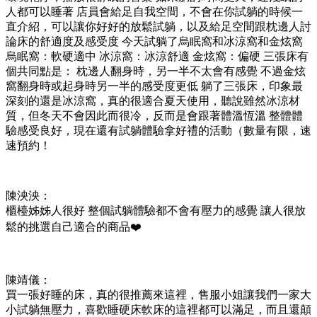
人都可以睡著 店員會給足自我空間，不會在你試躺的時候一
直介紹，可以讓你好好的放鬆試躺，以及給足空間跟枕邊人討
論床的舒適度及感受度 今天試躺了烏眠窩和冰涼窩和金炫窩
烏眠窩：軟硬適中 冰涼窩：冰涼舒適 金炫窩：偏硬 三張床有
個共同點是： 枕邊人翻身時，另一半不太會有感覺 不過金炫
窩翻身時或起身時另一半的感受度更低 躺了三張床，印象最
深刻的還是冰涼窩，真的很適合夏天使用，聽說雖然冰涼材
質，但冬天不會因此而很冷，反而是會跟著體溫恆溫 整體體
驗感受良好，現在還有試躺體驗拿好禮的活動（數量有限，速
速預約！
陳泱泱：
櫃檯姊姊人很好 整個試躺體驗都不會有壓力的感覺 讓人很放
鬆的挑選自己適合的商品❤️
陳靖儀：
買一張好睡的床，真的很推薦來這裡，售服小姐讓我們一家大
小試躺無壓力，喜歡睡硬床軟床的這裡都可以滿足，而且還顛