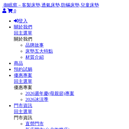
御眠窩－客製床墊,透氣床墊,防蟎床墊,兒童床墊
0
登入
關於我們
回主選單
關於我們
品牌故事
床墊五大特點
材質介紹
商品
預約試躺
優惠專案
回主選單
優惠專案
2026週年慶(母親節)專案
2026冰涼季
門市資訊
回主選單
門市資訊
直營門市