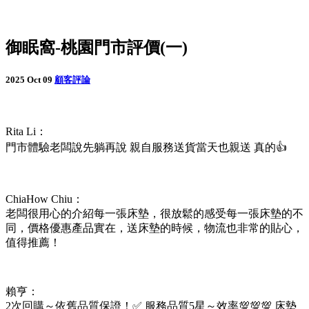
御眠窩-桃園門市評價(一)
2025 Oct 09
顧客評論
Rita Li：
門市體驗老闆說先躺再說 親自服務送貨當天也親送 真的👍
ChiaHow Chiu：
老闆很用心的介紹每一張床墊，很放鬆的感受每一張床墊的不
同，價格優惠產品實在，送床墊的時候，物流也非常的貼心，
值得推薦！
賴亨：
2次回購～依舊品質保證！✅️ 服務品質5星～效率💯💯💯 床墊