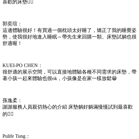
喜歡的床墊👍🏻
郭奕瑄：
這邊體驗很好！有買過一個枕頭太好睡了，矯正了我的睡覺姿
勢，使我很好地進入睡眠～帶先生來回購一顆。床墊試躺也很
舒適喔！
KUEI-PO CHEN：
很舒適的展示空間，可以直接地體驗各種不同需求的床墊，帶
著小孩一起來體驗也很ok，小孩像是在家一樣放鬆😁
孫逸柔：
謝謝服務人員親切熱心的介紹 床墊躺好躺滿慢慢試到最喜歡
的👍🏻
Pulife Tung：