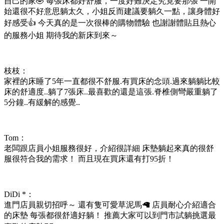
自己的家🤣 每張床都好舒服，一度好難決定究竟要那張 一開
始還很不好意思躺太久，小姐反而建議要躺久一點，讓身體好
好感受👍 今天真的是一次很棒的購物體驗 也謝謝體貼且熱心
的服務小姐 期待我的新床到來～
枝枝：
家裡的床睡了5年一直都很不舒服.有買床的念頭.過來躺躺比較
床的舒適度..躺了7張床..最喜歡的還是這張.脊椎側彎嚴重躺了
5分鐘..有緩解的感覺..
Tom：
老闆跟店員小姐服務很好，介紹很詳細 床墊躺起來真的很舒
服很符合我的需求！ 而且現在買床還有打95折！
DiDi *：
進門店員親切招呼～ 還有隻可愛草泥馬🦙 店員耐心介紹適合
的床墊 每張都很舒適好躺！ 推薦大家可以到門市試躺挑選最