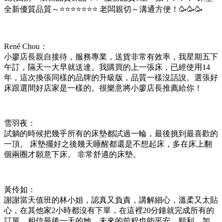
全新優質品質～⭐️⭐️⭐️⭐️⭐️⭐️⭐️ 老闆親切～溝通方便！🥳🥳🥳
René Chou：
小廖店長親自接待，服務專業，送貨非常有效率，我星期五下
午訂，隔天一大早就送達。我購買的上一張床，已經使用14
年，這次換張同樣的品牌的升級版，品質一樣沒話說。選張好
床跟選間好店家是一樣的。很樂意將小廖店長推薦給你！
雪羽夜：
試躺的時候把幾乎所有的床墊都試過一輪，最後挑到最喜歡的
一頂。 床墊擺好之後幾天睡醒都還是不想起床，多在床上翻
個兩圈才願意下床。 非常舒適的床墊。
黃伶如：
謝謝當天值班的林小姐，認真又負責，講解細心，溫柔又太貼
心，在其他家2小時都沒有下單，在這裡20分鐘就完成所有的
訂單，相信最後一天的她，未來的前程也能平安、順利，加