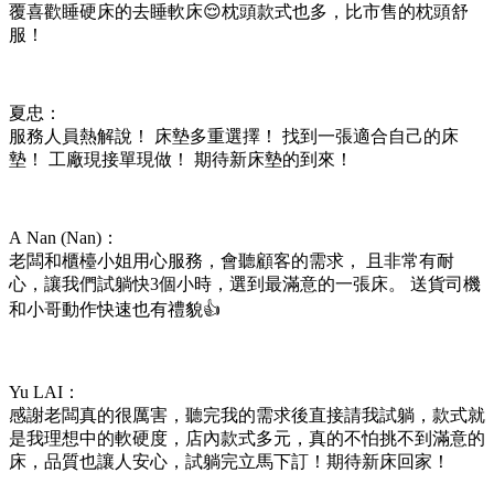
覆喜歡睡硬床的去睡軟床😌枕頭款式也多，比市售的枕頭舒
服！
夏忠：
服務人員熱解說！ 床墊多重選擇！ 找到一張適合自己的床
墊！ 工廠現接單現做！ 期待新床墊的到來！
A Nan (Nan)：
老闆和櫃檯小姐用心服務，會聽顧客的需求， 且非常有耐
心，讓我們試躺快3個小時，選到最滿意的一張床。 送貨司機
和小哥動作快速也有禮貌👍
Yu LAI：
感謝老闆真的很厲害，聽完我的需求後直接請我試躺，款式就
是我理想中的軟硬度，店內款式多元，真的不怕挑不到滿意的
床，品質也讓人安心，試躺完立馬下訂！期待新床回家！