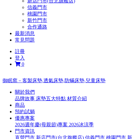
新店門市(台北旗艦店)
信義門市
桃園門市
新竹門市
合作通路
最新消息
常見問題
註冊
登入
0
御眠窩－客製床墊,透氣床墊,防蟎床墊,兒童床墊
關於我們
品牌故事
床墊五大特點
材質介紹
商品
預約試躺
優惠專案
2026週年慶(母親節)專案
2026冰涼季
門市資訊
直營門市
新店門市(台北旗艦店)
信義門市
桃園門市
新