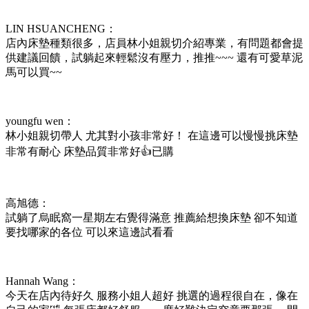
LIN HSUANCHENG：
店內床墊種類很多，店員林小姐親切介紹專業，有問題都會提
供建議回饋，試躺起來輕鬆沒有壓力，推推~~~ 還有可愛草泥
馬可以買~~
youngfu wen：
林小姐親切帶人 尤其對小孩非常好！ 在這邊可以慢慢挑床墊
非常有耐心 床墊品質非常好👍已購
高旭德：
試躺了烏眠窩一星期左右覺得滿意 推薦給想換床墊 卻不知道
要找哪家的各位 可以來這邊試看看
Hannah Wang：
今天在店內待好久 服務小姐人超好 挑選的過程很自在，像在