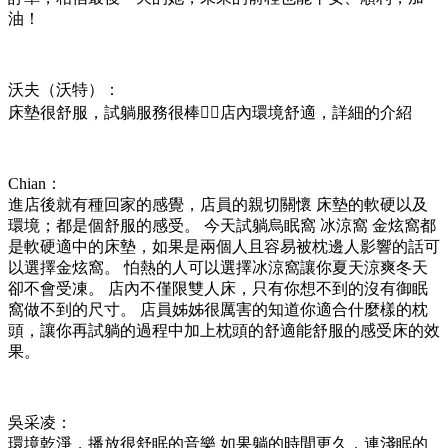
油！
沃夫（沃特）：
床墊很舒服，試躺服務很棒👍🏻店內環境舒適，詳細的介紹
Chian：
進店後就有種回家的感覺，店員的親切關懷 床墊的軟硬以及
環境；都是個舒服的感受。 今天試躺烏眠窩 冰涼窩 金炫窩都
是軟硬適中的床墊，如果是兩個人且容易被枕邊人影響的話可
以選擇金炫窩。 怕熱的人可以選擇冰涼窩讓你夏天涼爽冬天
卻不會受凍。 店內不僅限雙人床，只有你想不到的沒有御眠
窩做不到的尺寸。 店員姊姊很厲害的知道你適合什麼樣的枕
頭，讓你再試躺的過程中加上枕頭的舒適能舒服的感受床的效
果。
吳采凌：
環境乾淨，播放很舒眠的音樂 如果躺的時間更久，連淺眠的