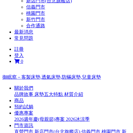
新店門市(台北旗艦店)
信義門市
桃園門市
新竹門市
合作通路
最新消息
常見問題
註冊
登入
0
御眠窩－客製床墊,透氣床墊,防蟎床墊,兒童床墊
關於我們
品牌故事
床墊五大特點
材質介紹
商品
預約試躺
優惠專案
2026週年慶(母親節)專案
2026冰涼季
門市資訊
直營門市
新店門市(台北旗艦店)
信義門市
桃園門市
新