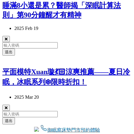
睡滿8小還是累？醫師揭「深眠計算法
則」第90分鐘醒才有精神
2025 Feb 19
送出
平面模特Xuan璇💃🏻涼爽推薦——夏日冷
眠，冰眠系列❄️限時折扣！
2025 Mar 20
送出
御眠窩床墊門市預約體驗