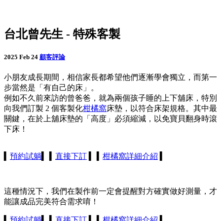
台北曾先生 - 特殊客製
2025 Feb 24
顧客評論
小朋友成長期間，相信家長都希望他們逐漸學會獨立，而第一
步當然是「有自己的床」。
例如不久前來訪的曾爸爸，就為兩個孩子睡的上下舖床，特別
向我們訂製 2 個客製化
柑橘窩
床墊，以符合床架規格。其中最
關鍵，在於上舖床墊的「高度」必須縮減，以免寶貝翻身時滾
下床！
▍
預約試躺
▍ ▍
直接下訂
▍ ▍
柑橘窩詳細介紹
▍
這種情況下，我們在製作前一定會提醒對方確實做好測量，才
能讓成品完美符合需求唷！
▍
預約試躺
▍ ▍
直接下訂
▍ ▍
柑橘窩詳細介紹
▍