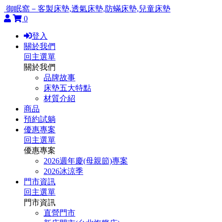
御眠窩－客製床墊,透氣床墊,防蟎床墊,兒童床墊
0
登入
關於我們
回主選單
關於我們
品牌故事
床墊五大特點
材質介紹
商品
預約試躺
優惠專案
回主選單
優惠專案
2026週年慶(母親節)專案
2026冰涼季
門市資訊
回主選單
門市資訊
直營門市