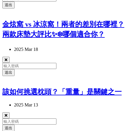
送出
金炫窩 vs 冰涼窩！兩者的差別在哪裡？
兩款床墊大評比✨❄️哪個適合你？
2025 Mar 18
送出
該如何挑選枕頭？「重量」是關鍵之一
2025 Mar 13
送出