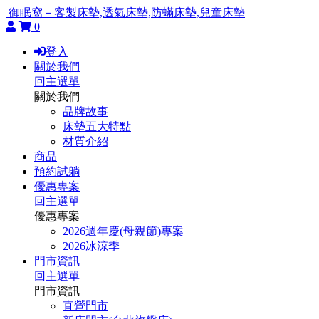
御眠窩－客製床墊,透氣床墊,防蟎床墊,兒童床墊
0
登入
關於我們
回主選單
關於我們
品牌故事
床墊五大特點
材質介紹
商品
預約試躺
優惠專案
回主選單
優惠專案
2026週年慶(母親節)專案
2026冰涼季
門市資訊
回主選單
門市資訊
直營門市