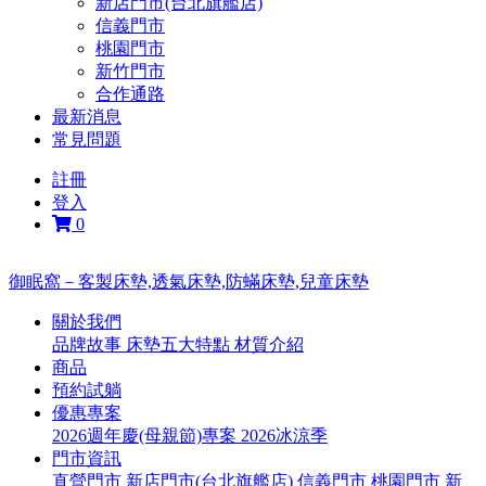
新店門市(台北旗艦店)
信義門市
桃園門市
新竹門市
合作通路
最新消息
常見問題
註冊
登入
0
御眠窩－客製床墊,透氣床墊,防蟎床墊,兒童床墊
關於我們
品牌故事
床墊五大特點
材質介紹
商品
預約試躺
優惠專案
2026週年慶(母親節)專案
2026冰涼季
門市資訊
直營門市
新店門市(台北旗艦店)
信義門市
桃園門市
新