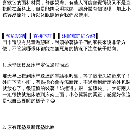
喜歡它的面料材質，舒服親膚。有些人可能會覺得說又不是直
接睡在面料上，但是能夠吸濕散熱，讓身體有個循環，加上小
孩容易流汗，所以沐眠窩適合我們家使用。
▍
預約試躺
▍ ▍
直接下訂
▍ ▍
沐眠窩詳細介紹
▍
門市還設有兒童遊憩區，對須帶著孩子們的家長來說非常方
便，不管躺哪張床都能在無死角的情況下注意孩子動向。
1. 床墊送貨及床墊定位過程簡述
那天早上接到床墊送達的電話很興奮，等了這麼久終於來了！
外面下著小雨，有點擔心會弄濕新床，不過看到新床的外包裝
就放心了，很謹慎的裝著「防撞邊」跟「塑膠袋」。大哥兩人
一組很快就把床放到床架上面，小心翼翼的喬正，感覺好像這
是他自己要睡的樣子？😂
2. 原有床墊及新床墊比較