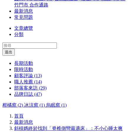
竹門市
合作通路
最新消息
常見問題
文章總覽
分類
送出
長期活動
限時活動
顧客評論 (13)
職人推薦 (14)
部落客來訪 (29)
品牌日誌 (47)
柑橘窩 (2)
冰涼窩 (1)
烏眠窩 (1)
首頁
最新消息
斜槓媽終於找到「脊椎側彎最適床」：不小心睡太爽