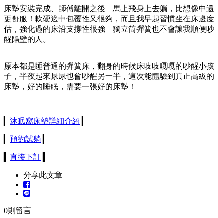
床墊安裝完成、師傅離開之後，馬上飛身上去躺，比想像中還
更舒服！軟硬適中包覆性又很夠，而且我早起習慣坐在床邊度
估，強化過的床沿支撐性很強！獨立筒彈簧也不會讓我順便吵
醒隔壁的人。
原本都是睡普通的彈簧床，翻身的時候床吱吱嘎嘎的吵醒小孩
子，半夜起來尿尿也會吵醒另一半，這次能體驗到真正高級的
床墊，好的睡眠，需要一張好的床墊！
▎
沐眠窩床墊詳細介紹
▎
▎
預約試躺
▎
▍
直接下訂
▍
分享此文章
0
則留言