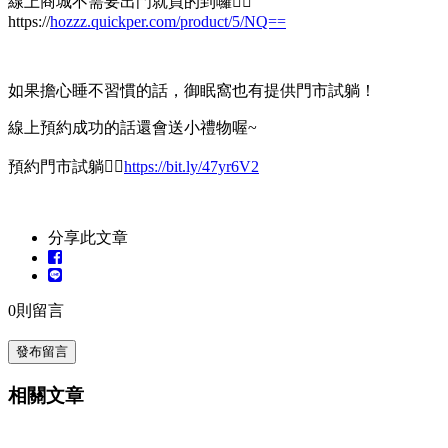
線上商城不需要出門就買的到囉👉🏻
https://
hozzz.quickper.com/product/5/NQ==
如果擔心睡不習慣的話，御眠窩也有提供門市試躺！
線上預約成功的話還會送小禮物喔~
預約門市試躺👉🏻
https://
bit.ly/47yr6V2
分享此文章
0
則留言
發布留言
相關文章