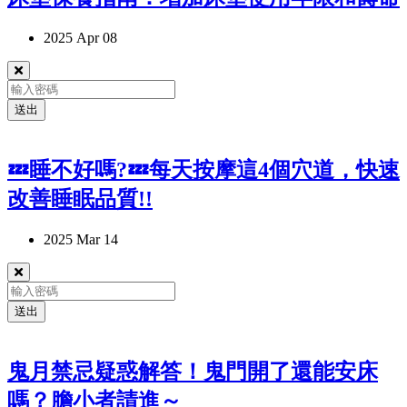
2025 Apr 08
送出
💤睡不好嗎?💤每天按摩這4個穴道，快速
改善睡眠品質!!
2025 Mar 14
送出
鬼月禁忌疑惑解答！鬼門開了還能安床
嗎？膽小者請進～