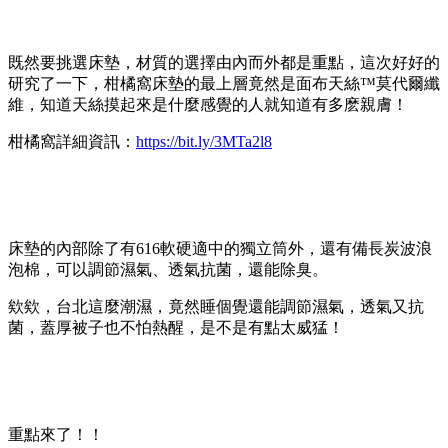
既然要挑選床墊，材質的選擇由內而外都是重點，這次好好的
研究了一下，柑橘窩床墊的最上層竟然是面布天絲™莫代爾纖
維，知道天絲摸起來是什麼感覺的人就知道有多麽親膚！
柑橘窩詳細資訊：
https://bit.ly/3MTa2l8
床墊的內部除了有616軟硬適中的獨立筒外，還有備長炭波浪
泡棉，可以調節濕氣、透氣抗菌，還能除臭。
欸欸，台北這麼潮濕，竟然睡個覺還能調節濕氣，透氣又抗
菌，蓋厚被子也不怕熱醒，是不是有點太威猛！
重點來了！！