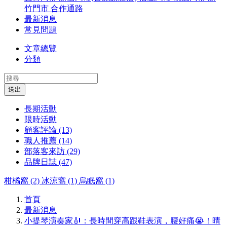
竹門市
合作通路
最新消息
常見問題
文章總覽
分類
送出
長期活動
限時活動
顧客評論 (13)
職人推薦 (14)
部落客來訪 (29)
品牌日誌 (47)
柑橘窩 (2)
冰涼窩 (1)
烏眠窩 (1)
首頁
最新消息
小提琴演奏家🎻：長時間穿高跟鞋表演，腰好痛😭！晴