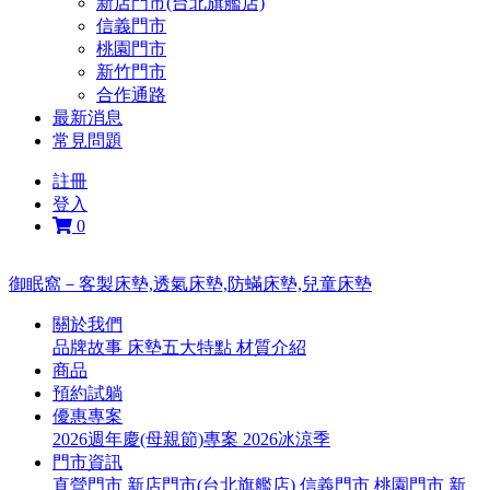
新店門市(台北旗艦店)
信義門市
桃園門市
新竹門市
合作通路
最新消息
常見問題
註冊
登入
0
御眠窩－客製床墊,透氣床墊,防蟎床墊,兒童床墊
關於我們
品牌故事
床墊五大特點
材質介紹
商品
預約試躺
優惠專案
2026週年慶(母親節)專案
2026冰涼季
門市資訊
直營門市
新店門市(台北旗艦店)
信義門市
桃園門市
新