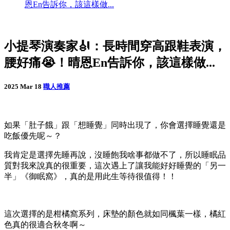
恩En告訴你，該這樣做...
小提琴演奏家🎻：長時間穿高跟鞋表演，
腰好痛😭！晴恩En告訴你，該這樣做...
2025 Mar 18
職人推薦
如果「肚子餓」跟「想睡覺」同時出現了，你會選擇睡覺還是
吃飯優先呢～？
我肯定是選擇先睡再說，沒睡飽我啥事都做不了，所以睡眠品
質對我來說真的很重要，這次遇上了讓我能好好睡覺的「另一
半」《御眠窩》，真的是用此生等待很值得！！
這次選擇的是柑橘窩系列，床墊的顏色就如同楓葉一樣，橘紅
色真的很適合秋冬啊～