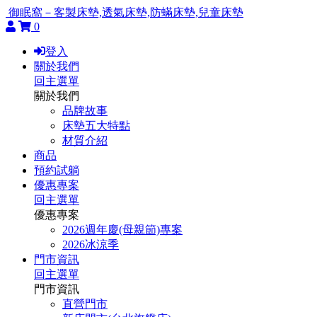
御眠窩－客製床墊,透氣床墊,防蟎床墊,兒童床墊
0
登入
關於我們
回主選單
關於我們
品牌故事
床墊五大特點
材質介紹
商品
預約試躺
優惠專案
回主選單
優惠專案
2026週年慶(母親節)專案
2026冰涼季
門市資訊
回主選單
門市資訊
直營門市